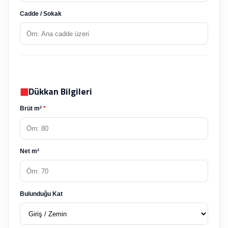
Cadde / Sokak
▦
Dükkan Bilgileri
Brüt m²
*
Net m²
Bulunduğu Kat