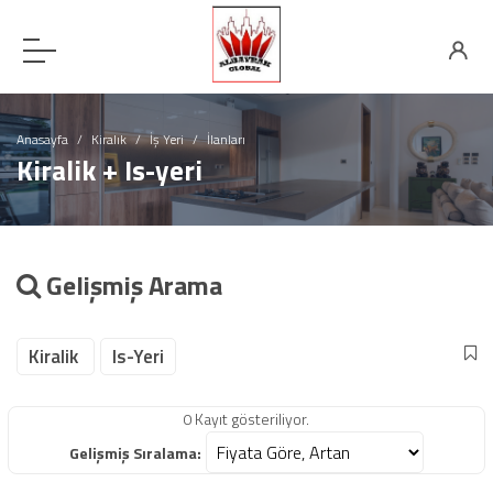
Anasayfa
Kiralık
İş Yeri
İlanları
Kiralik + Is-yeri
Gelişmiş Arama
Kiralik
Is-Yeri
0 Kayıt gösteriliyor.
Gelişmiş Sıralama: