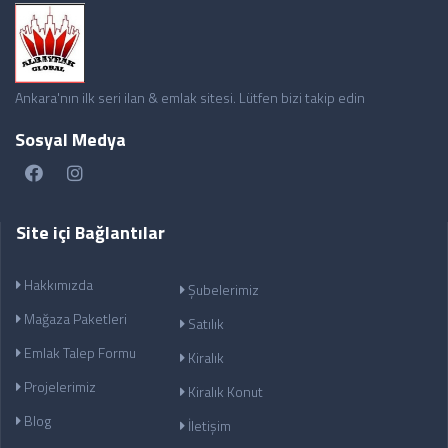
Ankara'nın ilk seri ilan & emlak sitesi. Lütfen bizi takip edin
Sosyal Medya
Site içi Bağlantılar
Hakkımızda
Şubelerimiz
Mağaza Paketleri
Satılık
Emlak Talep Formu
Kiralık
Projelerimiz
Kiralık Konut
Blog
İletişim