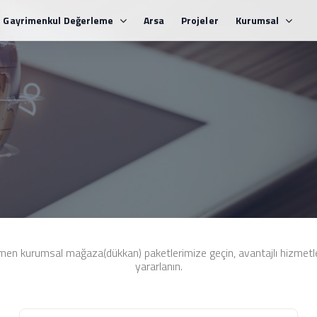
Gayrimenkul Değerleme
Arsa
Projeler
Kurumsal
men kurumsal mağaza(dükkan) paketlerimize geçin, avantajlı hizmetl
yararlanın.