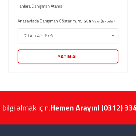
İlanlara Danışman Atama
Anasayfada Danışman Gösterim:
15 Gün
Maks. (Tek Sefer)
7 Gün 42.99 ₺
SATIN AL
 bilgi almak için,
Hemen Arayın! (0312) 33