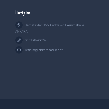
İletişim
Demetevler 366. Cadde 4/D Yenimahalle
ANKARA
05527840624
iletisim@ankarasatilik.net