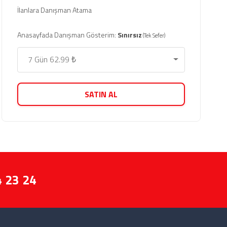
İlanlara Danışman Atama
Anasayfada Danışman Gösterim:
Sınırsız
(Tek Sefer)
7 Gün 62.99 ₺
SATIN AL
4 23 24