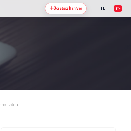
TL
Ücretsiz İlan Ver
erimizden